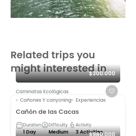
Related trips you
might interested in
$300.000
Caminatas Ecológicas
Cañones Y canyoning
Experiencias
Cañón de las Cacas
Duration
Difficulty
Activity
1 Day
Medium
3 Activities
$980.000