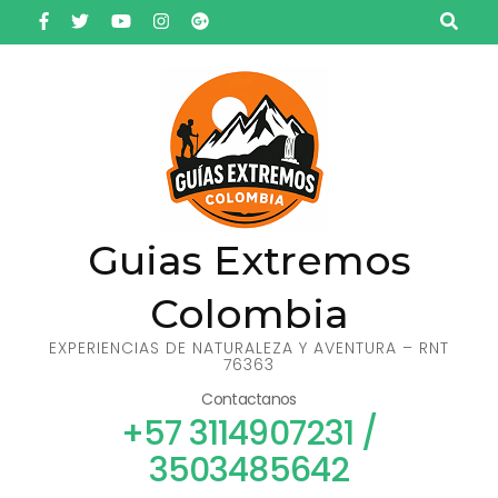
Saltar
al
contenido
(presiona
la
tecla
Intro)
Guias Extremos
Colombia
EXPERIENCIAS DE NATURALEZA Y AVENTURA – RNT
76363
Contactanos
+57 3114907231 /
3503485642