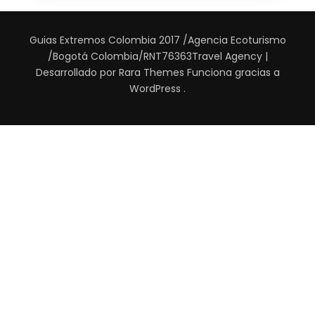
Guias Extremos Colombia 2017 /Agencia Ecoturismo
/Bogotá Colombia/RNT76363
Travel Agency |
Desarrollado por
Rara Themes
Funciona gracias a
WordPress
.