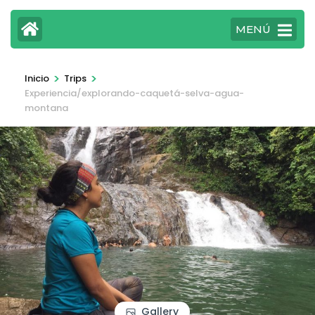
MENÚ
>
>
Inicio
Trips
Experiencia/explorando-caquetá-selva-agua-
montana
Gallery