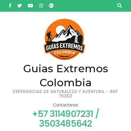
Saltar
al
contenido
(presiona
la
tecla
Intro)
Guias Extremos
Colombia
EXPERIENCIAS DE NATURALEZA Y AVENTURA – RNT
76363
Contactanos
+57 3114907231 /
3503485642