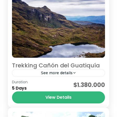
Trekking Cañón del Guatiquía
See more details
Duration
5 días / 4 noches Fechas programadas –
$1.380.000
5 Days
Cañón del Guatiquía Temporada 2025 9 al
13 de octubre de 2025 – 5 días / 4...
View Details