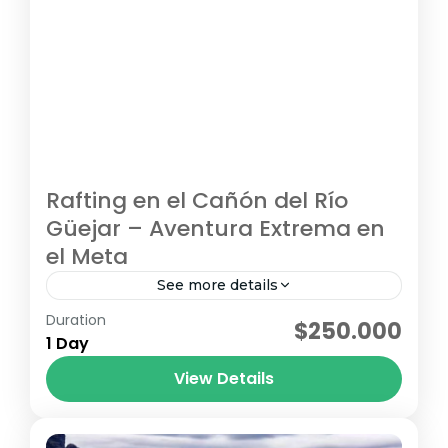
Rafting en el Cañón del Río
Güejar – Aventura Extrema en
el Meta
See more details
Duration
El Cañón del Río Güejar El Cañón del Río
$250.000
1 Day
Güejar, ubicado en el Meta, es uno de los
destinos de turismo de naturaleza y
View Details
aventura más impresionantes de...