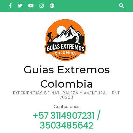
Saltar
al
contenido
(presiona
la
tecla
Intro)
Guias Extremos
Colombia
EXPERIENCIAS DE NATURALEZA Y AVENTURA – RNT
76363
Contactanos
+57 3114907231 /
3503485642