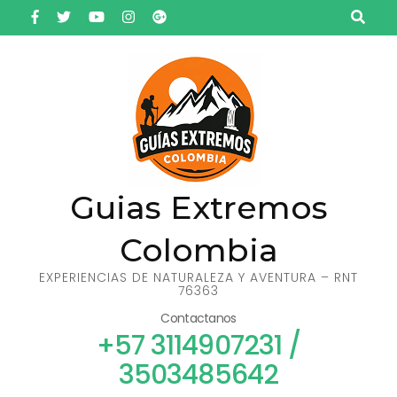
Saltar
al
contenido
(presiona
la
tecla
Intro)
Guias Extremos
Colombia
EXPERIENCIAS DE NATURALEZA Y AVENTURA – RNT
76363
Contactanos
+57 3114907231 /
3503485642