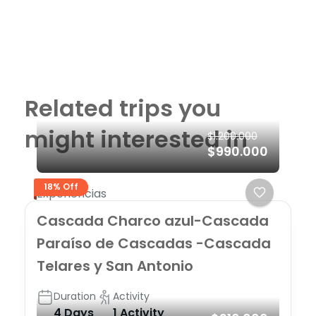
Related trips you
might interested in
$1.200.000
$990.000
18% Off
Experiencias
Cascada Charco azul-Cascada
Paraíso de Cascadas -Cascada
Telares y San Antonio
Duration
Activity
4 Days
1 Activity