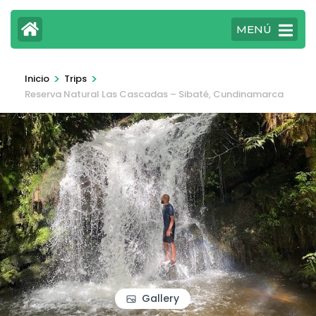
MENÚ
>
>
Inicio
Trips
Reserva Natural Las Cascadas – Sibaté, Cundinamarca
Gallery