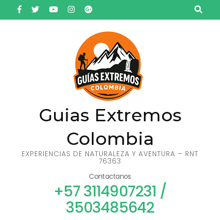
Saltar
al
contenido
(presiona
la
tecla
Intro)
Guias Extremos
Colombia
EXPERIENCIAS DE NATURALEZA Y AVENTURA – RNT
76363
Contactanos
+57 3114907231 /
3503485642