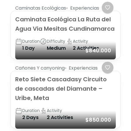
Caminatas Ecológicas
Experiencias
Caminata Ecológica La Ruta del
Agua Via Mesitas Cundinamarca
Duration
Difficulty
Activity
1 Day
Medium
2 Activities
$840.000
Cañones Y canyoning
Experiencias
Reto Siete Cascadasy Circuito
de cascadas del Diamante –
Uribe, Meta
Duration
Activity
2 Days
2 Activities
$850.000