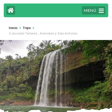
MENÚ
>
>
Inicio
Trips
Cascada Telares , Arenales y San Antonio